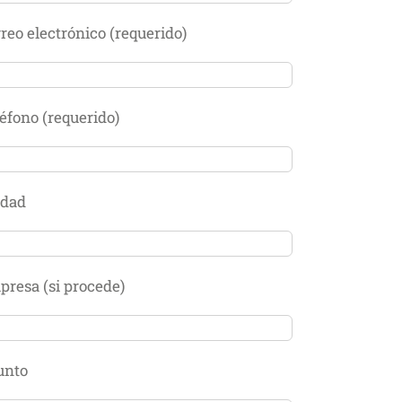
reo electrónico (requerido)
éfono (requerido)
udad
resa (si procede)
unto