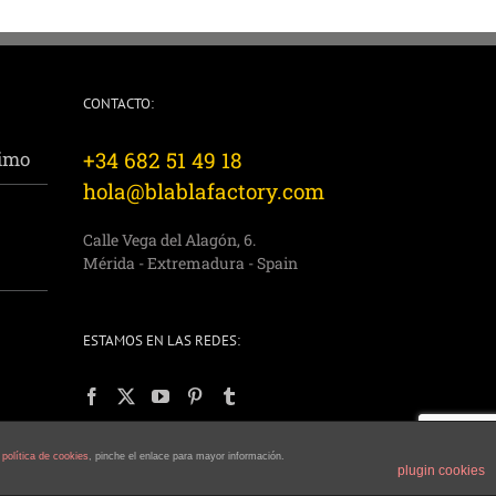
CONTACTO:
rimo
+34 682 51 49 18
hola@blablafactory.com
Calle Vega del Alagón, 6.
Mérida - Extremadura - Spain
ESTAMOS EN LAS REDES:
a
política de cookies
, pinche el enlace para mayor información.
plugin cookies