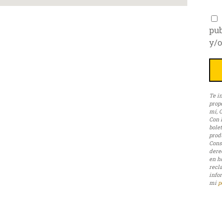
pub
y/o
Te i
prop
mí, 
Con l
bole
produ
Cons
derec
en h
recl
info
mi
p