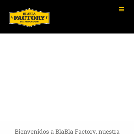
Saltar
al
contenido
Bienvenidos a BlaBla Factory, nuestra